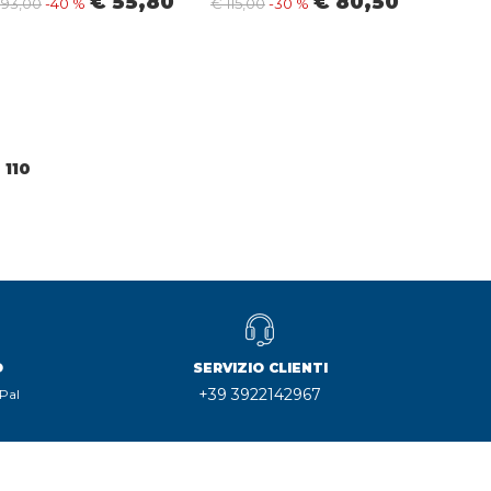
€ 55,80
€ 80,50
 93,00
-40 %
€ 115,00
-30 %
110
O
SERVIZIO CLIENTI
+39 3922142967
Pal