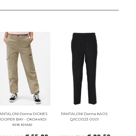
ANTALONI Donna DICKIES
PANTALONI Donna KAOS
HOOPER BAY - DK0A4XDI
QI1CO023 0001
KHK KHAKI