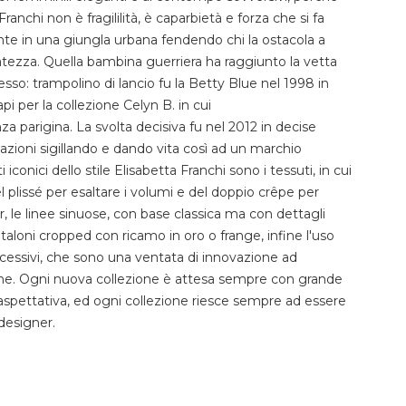
ranchi non è fragililità, è caparbietà e forza che si fa
e in una giungla urbana fendendo chi la ostacola a
finatezza. Quella bambina guerriera ha raggiunto la vetta
cesso: trampolino di lancio fu la Betty Blue nel 1998 in
capi per la collezione Celyn B. in cui
a parigina. La svolta decisiva fu nel 2012 in decise
eazioni sigillando e dando vita così ad un marchio
conici dello stile Elisabetta Franchi sono i tessuti, in cui
l plissé per esaltare i volumi e del doppio crêpe per
er, le linee sinuose, con base classica ma con dettagli
taloni cropped con ricamo in oro o frange, infine l'uso
ccessivi, che sono una ventata di innovazione ad
one. Ogni nuova collezione è attesa sempre con grande
aspettativa, ed ogni collezione riesce sempre ad essere
 designer.