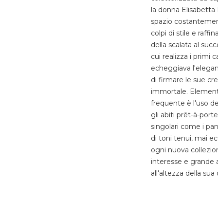
la donna Elisabetta F
spazio costantement
colpi di stile e raf
della scalata al suc
cui realizza i primi 
echeggiava l'eleganz
di firmare le sue cr
immortale. Elementi i
frequente è l'uso de
gli abiti prêt-à-port
singolari come i pan
di toni tenui, mai e
ogni nuova collezi
interesse e grande 
all'altezza della sua