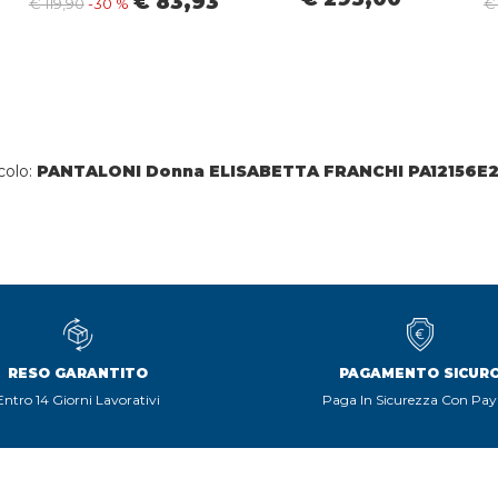
€ 83,93
€ 119,90
-30 %
€
colo:
PANTALONI Donna ELISABETTA FRANCHI PA12156E2 
RESO GARANTITO
PAGAMENTO SICUR
Entro 14 Giorni Lavorativi
Paga In Sicurezza Con Pay