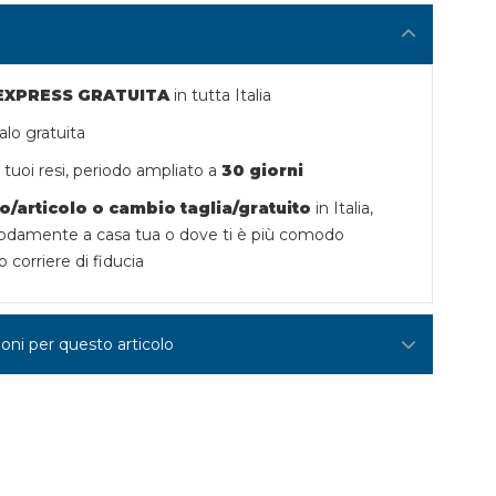
 EXPRESS GRATUITA
in tutta Italia
lo gratuita
tuoi resi,
periodo ampliato a
30 giorni
o/articolo o
cambio taglia/gratuito
in Italia,
damente a casa tua o dove ti è più comodo
o corriere di fiducia
ioni per questo articolo