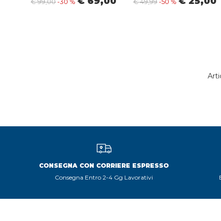
€ 69,00
€ 25,00
€ 99,00
-30 %
€ 49,99
-50 %
Arti
CONSEGNA CON CORRIERE ESPRESSO
Consegna Entro 2-4 Gg Lavorativi