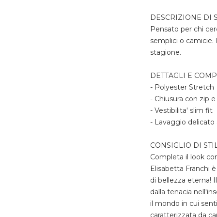
DESCRIZIONE DI S
Pensato per chi cerc
semplici o camicie. I
stagione.
DETTAGLI E COM
- Polyester Stretch
- Chiusura con zip 
- Vestibilita' slim fit
- Lavaggio delicato 
CONSIGLIO DI STI
Completa il look co
Elisabetta Franchi è
di bellezza eterna! 
dalla tenacia nell'i
il mondo in cui senti
caratterizzata da c