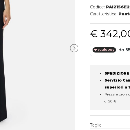
Codice:
PA12156E2
Caratteristica:
Pant
€ 342,0
SPEDIZIONE
Servizio Camb
superiori a 
Prezzi e promoz
di 50 €
Taglia