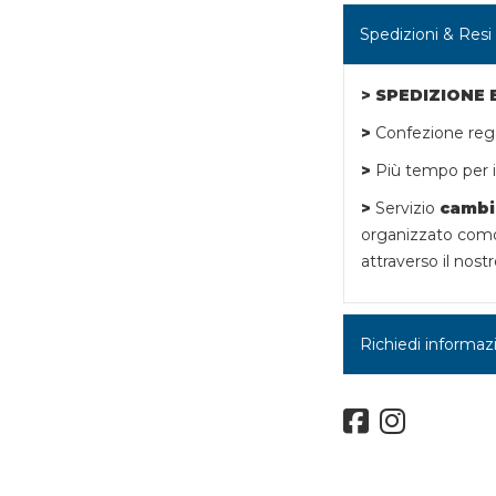
Spedizioni & Resi
> SPEDIZIONE
>
Confezione rega
>
Più tempo per i 
>
Servizio
cambi
organizzato como
attraverso il nostr
Richiedi informaz