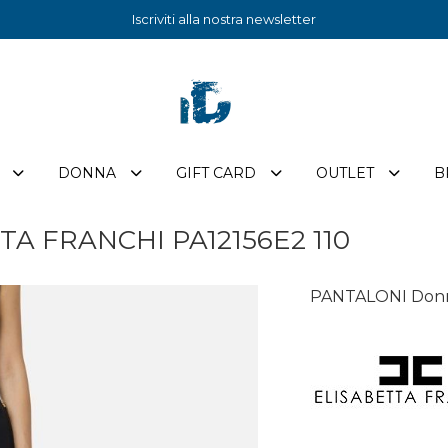
Iscriviti alla nostra newsletter
DONNA
GIFT CARD
OUTLET
B
A FRANCHI PA12156E2 110
PANTALONI Donn