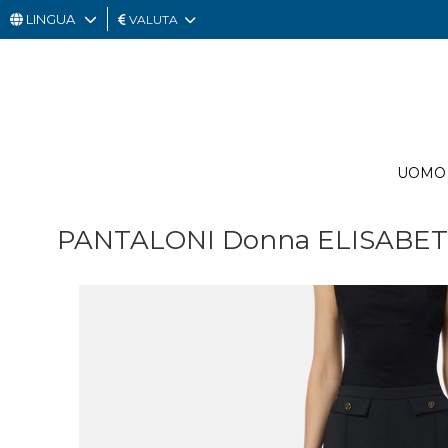
LINGUA
VALUTA
UOMO
DONNA
GIFT
UOMO
CARD
OUTLET
PANTALONI Donna ELISABETT