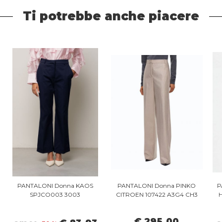
Ti potrebbe anche piacere
PANTALONI Donna KAOS
PANTALONI Donna PINKO
P
SPJCO003 3003
CITROEN 107422 A3G4 CH3
€ 295,00