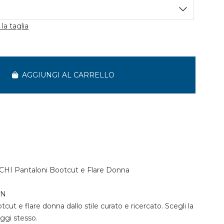
la taglia
AGGIUNGI AL CARRELLO
I Pantaloni Bootcut e Flare Donna
ON
cut e flare donna dallo stile curato e ricercato. Scegli la
oggi stesso.