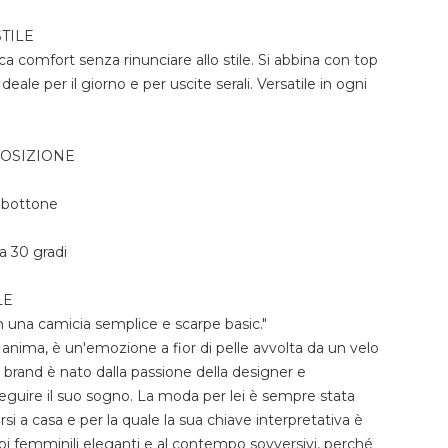
TILE
a comfort senza rinunciare allo stile. Si abbina con top
deale per il giorno e per uscite serali. Versatile in ogni
POSIZIONE
e bottone
a 30 gradi
LE
n una camicia semplice e scarpe basic."
 anima, è un'emozione a fior di pelle avvolta da un velo
Il brand è nato dalla passione della designer e
nseguire il suo sogno. La moda per lei è sempre stata
rsi a casa e per la quale la sua chiave interpretativa è
api femminili eleganti e al contempo sovversivi, perché