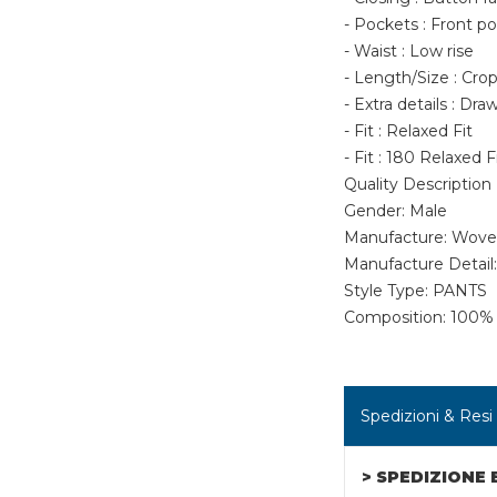
- Pockets : Front p
- Waist : Low rise
- Length/Size : Cro
- Extra details : Dr
- Fit : Relaxed Fit
- Fit : 180 Relaxed 
Quality Description
Gender: Male
Manufacture: Wov
Manufacture Detail
Style Type: PANTS
Composition: 100%
Spedizioni & Resi
> SPEDIZIONE