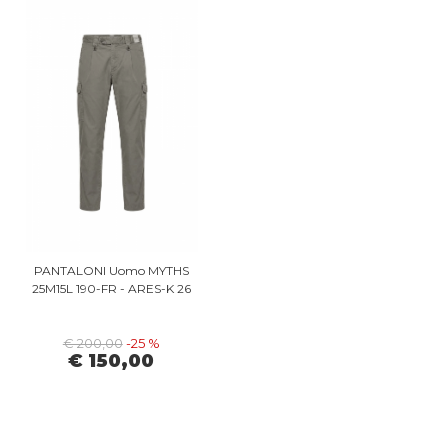
PANTALONI Uomo MYTHS
25M15L 190-FR - ARES-K 26
€ 200,00
-25 %
€ 150,00