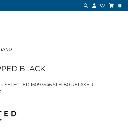
RAND
PPED BLACK
o SELECTED 16093546 SLH180 RELAXED
K