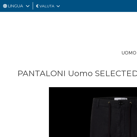
LINGUA
VALUTA
UOMO
DONNA
GIFT
UOMO
CARD
OUTLET
PANTALONI Uomo SELECTED