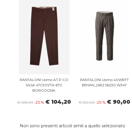
PANTALONI Uomo AT.P.CO
PANTALONI Uomo 40WEFT
SASA 4TC901/TA 670
BRYAN_2692 56230 W347
BORGOGNA
€ 104,20
€ 90,00
€ 139,00
-25 %
€ 120,00
-25 %
Non sono presenti articoli simili a quello selezionato