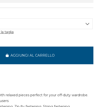
la taglia
AGGIUNGI AL CARRELLO
h relaxed pieces perfect for your off-duty wardrobe.
ousers
astening, Zip fly fastening, String fastening