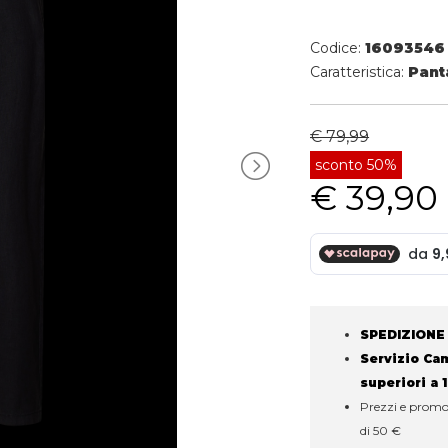
Codice:
16093546
Caratteristica:
Pant
€ 79,99
sconto 50%
€ 39,90
SPEDIZIONE
Servizio Camb
superiori a 
Prezzi e promoz
di 50 €