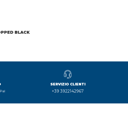
OPPED BLACK
O
SERVIZIO CLIENTI
+39 3922142967
Pal