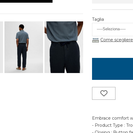
Taglia
Come scegliere 
Embrace comfort wit
- Product Type : Tr
- Closing : Button f