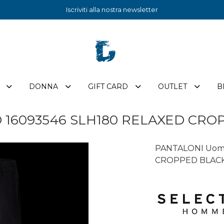
Iscriviti alla nostra newsletter
DONNA
GIFT CARD
OUTLET
B
 16093546 SLH180 RELAXED CRO
PANTALONI Uom
CROPPED BLAC