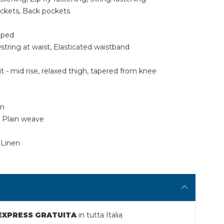
ockets, Back pockets
pped
awstring at waist, Elasticated waistband
Fit - mid rise, relaxed thigh, tapered from knee
en
: Plain weave
 Linen
 EXPRESS GRATUITA
in tutta Italia