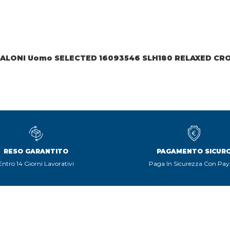
ALONI Uomo SELECTED 16093546 SLH180 RELAXED CR
RESO GARANTITO
PAGAMENTO SICUR
Entro 14 Giorni Lavorativi
Paga In Sicurezza Con Pay