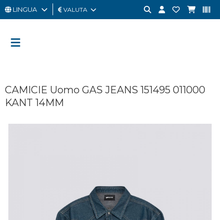
LINGUA
VALUTA
UOMO
DONNA
GIFT
CAMICIE Uomo GAS JEANS 151495 011000
CARD
KANT 14MM
OUTLET
BRAND