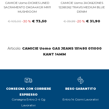
CAMICIE Uomo DICKIES LINED
CAMICIE Uomo JACK&JONES
SACRAMENTO DK0A4XGR MR11
12269262 TRAVIS MEDIUM BLUE
MUSHROOM
DENIM
€ 73,50
€ 31,90
€ 105,00
-30 %
€ 39,99
-20 %
Articolo:
CAMICIE Uomo GAS JEANS 151495 011000
KANT 14MM
CONSEGNA CON CORRIERE
RESO GARANTITO
ESPRESSO
Consegna Entro 2-4 Gg
Entro 14 Giorni Lavorativi
Lavorativi