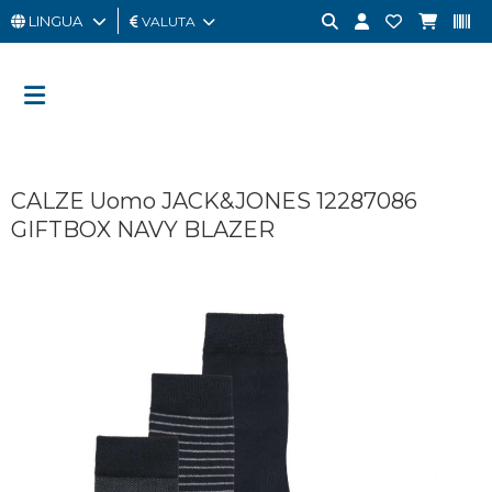
LINGUA
VALUTA
UOMO
DONNA
GIFT
CALZE Uomo JACK&JONES 12287086
CARD
GIFTBOX NAVY BLAZER
OUTLET
BRAND