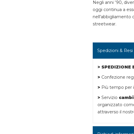
Negli anni '90, diven
oggi continua a ess
nell'abbigliamento 
streetwear.
Spedizioni & Resi
> SPEDIZIONE
>
Confezione rega
>
Più tempo per i 
>
Servizio
cambi
organizzato como
attraverso il nostr