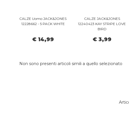
CALZE Uomo JACK&JONES
CALZE JACK&JONES
12228662 - 5 PACK WHITE
12240423 KAY STRIPE LOVE
BIRD
€ 14,99
€ 3,99
Non sono presenti articoli simili a quello selezionato
Artic