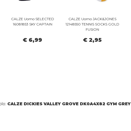
CALZE Uomo SELECTED
CALZE Uomo JACK&JONES
16081853 SKY CAPTAIN
12148550 TENNIS SOCKS GOLD
FUSION
€ 6,99
€ 2,95
olo:
CALZE DICKIES VALLEY GROVE DK0A4X82 GYM GREY