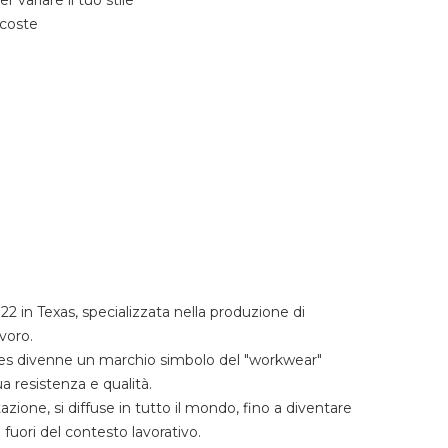
 variare il tuo stile
 coste
22 in Texas, specializzata nella produzione di
voro.
kies divenne un marchio simbolo del "workwear"
a resistenza e qualità.
azione, si diffuse in tutto il mondo, fino a diventare
 fuori del contesto lavorativo.