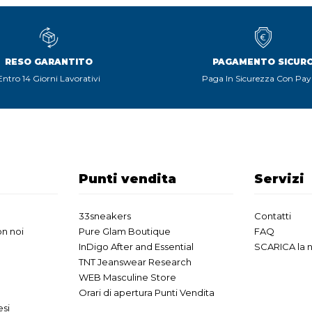
RESO GARANTITO
PAGAMENTO SICUR
Entro 14 Giorni Lavorativi
Paga In Sicurezza Con Pay
Punti vendita
Servizi
33sneakers
Contatti
n noi
Pure Glam Boutique
FAQ
InDigo After and Essential
SCARICA la 
TNT Jeanswear Research
WEB Masculine Store
Orari di apertura Punti Vendita
esi