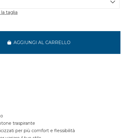
la taglia
AGGIUNGI AL CARRELLO
to
tone traspirante
zzati per più comfort e flessibilità