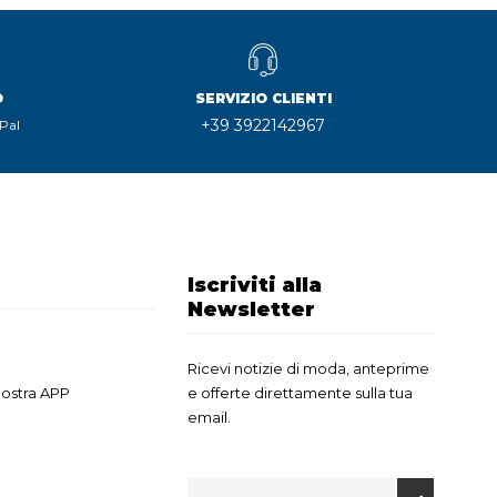
O
SERVIZIO CLIENTI
+39 3922142967
Pal
Iscriviti alla
Newsletter
Ricevi notizie di moda, anteprime
nostra APP
e offerte direttamente sulla tua
email.