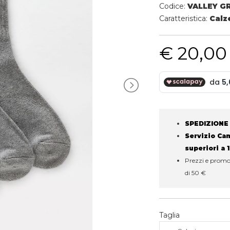
Codice:
VALLEY G
Caratteristica:
Calz
€ 20,00
SPEDIZIONE
Servizio Camb
superiori a 
Prezzi e promoz
di 50 €
Taglia