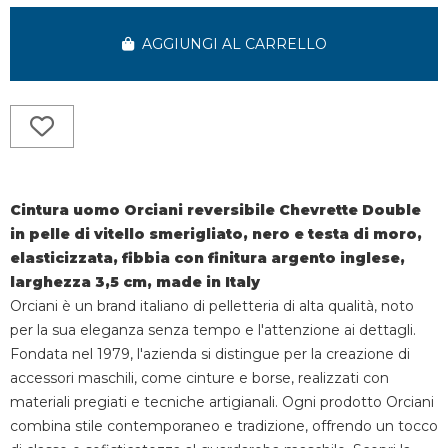
AGGIUNGI AL CARRELLO
Cintura uomo Orciani reversibile Chevrette Double
in pelle di vitello smerigliato, nero e testa di moro,
elasticizzata, fibbia con finitura argento inglese,
larghezza 3,5 cm, made in Italy
Orciani è un brand italiano di pelletteria di alta qualità, noto
per la sua eleganza senza tempo e l'attenzione ai dettagli.
Fondata nel 1979, l'azienda si distingue per la creazione di
accessori maschili, come cinture e borse, realizzati con
materiali pregiati e tecniche artigianali. Ogni prodotto Orciani
combina stile contemporaneo e tradizione, offrendo un tocco