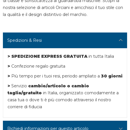
di classe e sofisticatezza al guardaroba maschile. Scopri la
nostra selezione di articoli Orciani e arricchisci il tuo stile con
la qualità e il design distintivo del marchio.
Spedizioni & Resi
> SPEDIZIONE EXPRESS GRATUITA
in tutta Italia
>
Confezione regalo gratuita
>
Più tempo per i tuoi resi,
periodo ampliato a
30 giorni
>
Servizio
cambio/articolo o
cambio
taglia/gratuito
in Italia, organizzato comodamente a
casa tua o dove ti è più comodo attraverso il nostro
corriere di fiducia
Richiedi informazioni per questo articolo