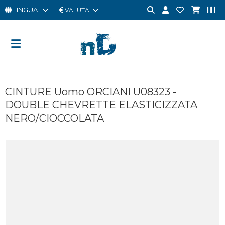
LINGUA
VALUTA
UOMO
DONNA
GIFT
CINTURE Uomo ORCIANI U08323 -
CARD
DOUBLE CHEVRETTE ELASTICIZZATA
OUTLET
NERO/CIOCCOLATA
BRAND