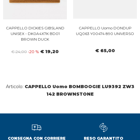
CAPPELLO DICKIES GIBSLAND
CAPPELLO Uomo DONDUP
UNISEX - DK0A4X7K BD01
UQ063 Y00474 890 UNIVERSO
BROWN DUCK
€ 65,00
€ 19,20
€ 24,00
-20 %
Articolo:
CAPPELLO Uomo BOMBOOGIE LU9392 ZW3
142 BROWNSTONE
CONSEGNA CON CORRIERE
RESO GARANTITO