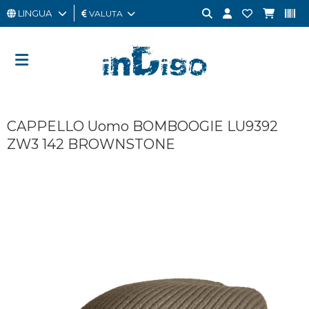
LINGUA
VALUTA
UOMO
DONNA
GIFT
CAPPELLO Uomo BOMBOOGIE LU9392
CARD
ZW3 142 BROWNSTONE
OUTLET
BRAND