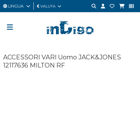
LINGUA
VALUTA
UOMO
DONNA
GIFT
ACCESSORI VARI Uomo JACK&JONES
CARD
12117636 MILTON RF
OUTLET
BRAND