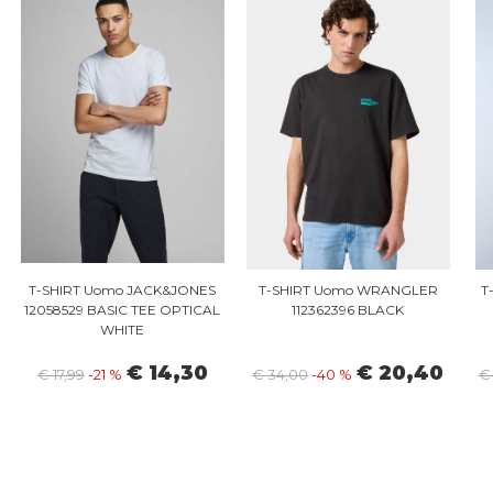
T-SHIRT Uomo JACK&JONES
T-SHIRT Uomo WRANGLER
T
12058529 BASIC TEE OPTICAL
112362396 BLACK
WHITE
€ 14,30
€ 20,40
€ 17,99
-21 %
€ 34,00
-40 %
€