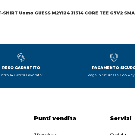
T-SHIRT Uomo GUESS M2YI24 J1314 CORE TEE G7V2 SM
RESO GARANTITO
PAGAMENTO SICUR
Entro 14 Giorni Lavorativi
Paga In Sicurezza Con Pay
Punti vendita
Servizi
33sneakers
Contatti