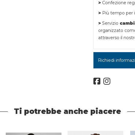
>
Confezione rega
>
Più tempo per i 
>
Servizio
cambi
organizzato como
attraverso il nostr
Richiedi informaz
Ti potrebbe anche piacere