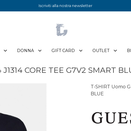
Iscriviti alla nostra newsletter
DONNA
GIFT CARD
OUTLET
B
 J1314 CORE TEE G7V2 SMART BL
T-SHIRT Uomo G
BLUE