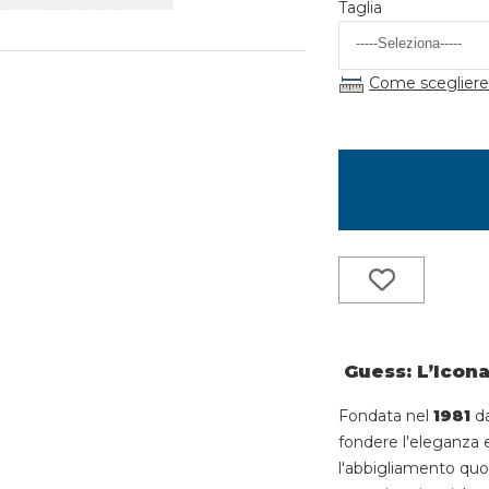
Taglia
Come scegliere 
Guess: L’Icona
Fondata nel
1981
da
fondere l'eleganza
l'abbigliamento quot