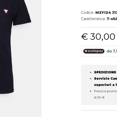
Codice:
M2YI24 J
Caratteristica:
T-shi
€ 30,00
SPEDIZIONE
Servizio Camb
superiori a 
Prezzi e promoz
di 50 €