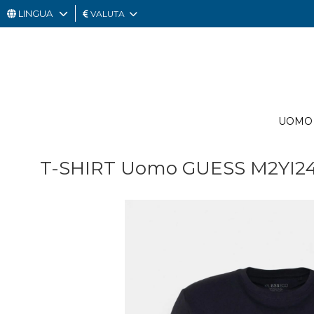
LINGUA
VALUTA
UOMO
DONNA
GIFT
UOMO
CARD
OUTLET
T-SHIRT Uomo GUESS M2YI24