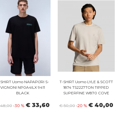
-SHIRT Uomo NAPAPIJRI S-
T-SHIRT Uomo LYLE & SCOTT
VIGNONI NP0A4ILX 9411
1874 TS2227TON TIPPED
BLACK
SUPERFINE W870 COVE
€ 33,60
€ 40,00
 48,00
-30 %
€ 50,00
-20 %