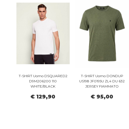
T-SHIRT Uomo DSQUARED2
T-SHIRT Uomo DONDUP
D9M206200 110
US198 JF0195U ZL4 DU 632
WHITE/BLACK
JERSEY FIAMMATO
€ 129,90
€ 95,00