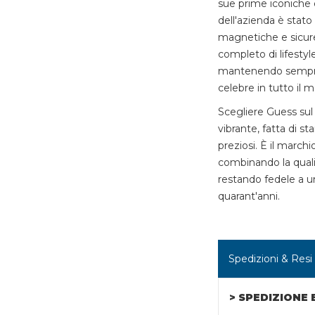
sue prime iconiche 
dell'azienda è stato
magnetiche e sicure
completo di lifestyle
mantenendo sempre 
celebre in tutto il 
Scegliere Guess sul
vibrante, fatta di s
preziosi. È il marchi
combinando la quali
restando fedele a un
quarant'anni.
Spedizioni & Resi
> SPEDIZIONE