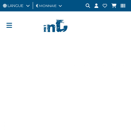
LANGUE
MONNAIE
HOMME
FEMME
CARTE
CADEAU
OUTLET
BRAND