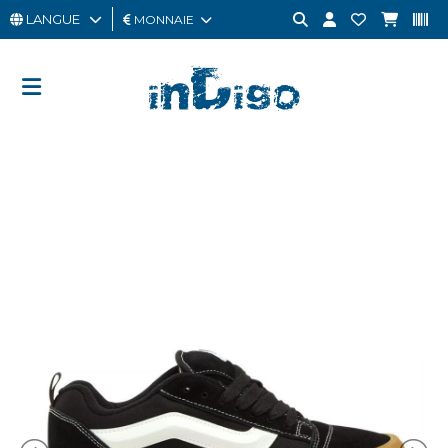
LANGUE
MONNAIE
HOMME
FEMME
CARTE
CADEAU
OUTLET
BRAND