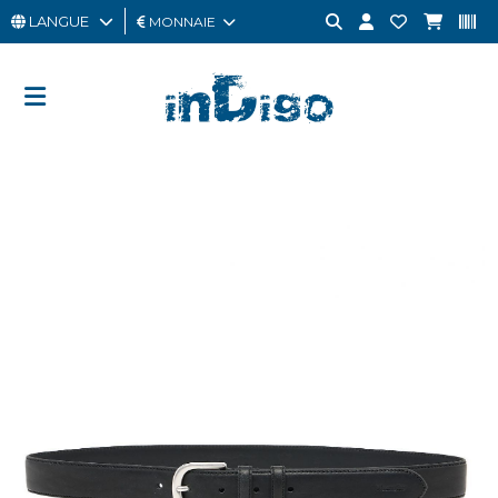
LANGUE
MONNAIE
HOMME
FEMME
CARTE
CADEAU
OUTLET
BRAND