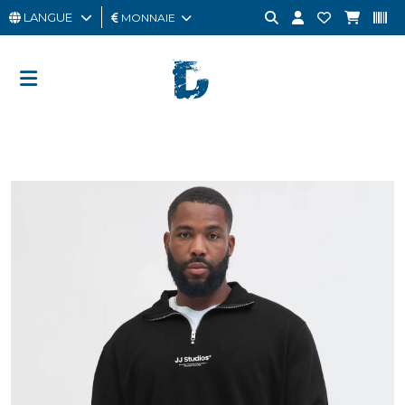
LANGUE
MONNAIE
HOMME
FEMME
CARTE
CADEAU
OUTLET
BRAND