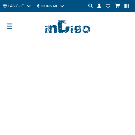
LANGUE
MONNAIE
HOMME
FEMME
CARTE
CADEAU
OUTLET
BRAND