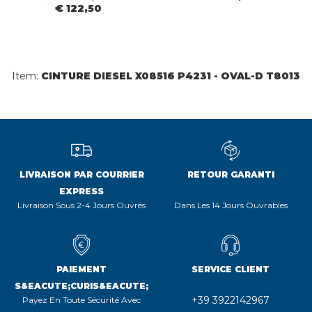
€ 122,50
Item:
CINTURE DIESEL X08516 P4231 - OVAL-D T8013
LIVRAISON PAR COURRIER
RETOUR GARANTI
EXPRESS
Livraison Sous 2-4 Jours Ouvrés
Dans Les 14 Jours Ouvrables
PAIEMENT
SERVICE CLIENT
S&EACUTE;CURIS&EACUTE;
+39 3922142967
Payez En Toute Sécurité Avec