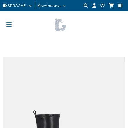
SPRACHE
WÄHRUNG
MANN
FRAU
GESCHENKKARTE
OUTLET
BRAND