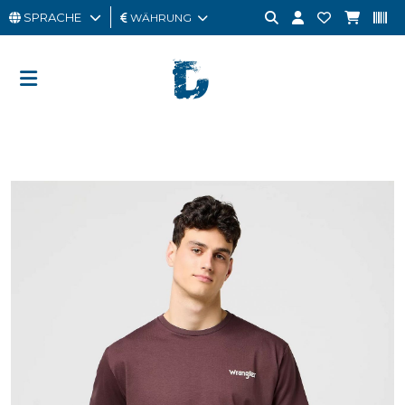
SPRACHE
WÄHRUNG
MANN
FRAU
GESCHENKKARTE
OUTLET
BRAND