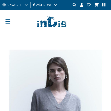
SPRACHE
WÄHRUNG
MANN
FRAU
GESCHENKKARTE
OUTLET
BRAND