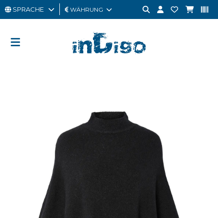
SPRACHE
WÄHRUNG
MANN
FRAU
GESCHENKKARTE
OUTLET
BRAND