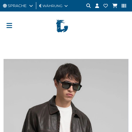
SPRACHE
WÄHRUNG
MANN
FRAU
GESCHENKKARTE
OUTLET
BRAND