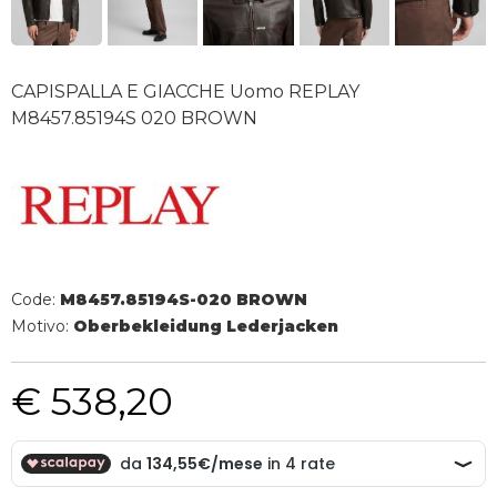
CAPISPALLA E GIACCHE Uomo REPLAY
M8457.85194S 020 BROWN
Code:
M8457.85194S-020 BROWN
Motivo:
Oberbekleidung Lederjacken
€ 538,20