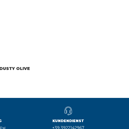
 DUSTY OLIVE
G
KUNDENDIENST
+39 3922142967
yPal