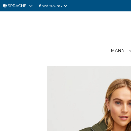
SPRACHE
WÄHRUNG
MANN
FRAU
GESCHENKKARTE
MANN
OUTLET