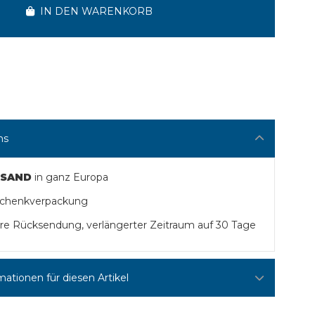
IN DEN WARENKORB
ns
RSAND
in ganz Europa
schenkverpackung
Ihre Rücksendung, verlängerter Zeitraum auf 30 Tage
mationen für diesen Artikel