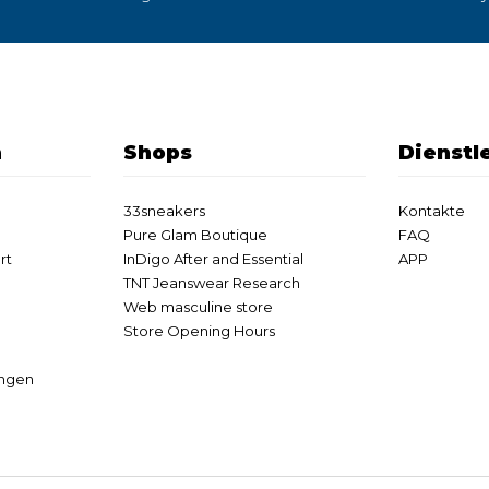
n
Shops
Dienstl
33sneakers
Kontakte
Pure Glam Boutique
FAQ
rt
InDigo After and Essential
APP
TNT Jeanswear Research
Web masculine store
Store Opening Hours
ungen