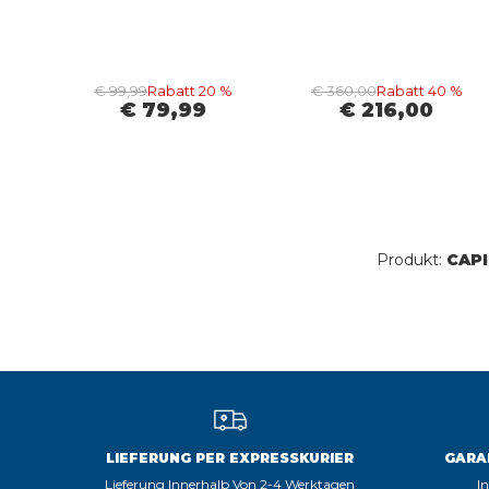
€ 99,99
Rabatt 20 %
€ 360,00
Rabatt 40 %
€ 79,99
€ 216,00
Produkt:
CAPI
LIEFERUNG PER EXPRESSKURIER
GARA
Lieferung Innerhalb Von 2-4 Werktagen
I