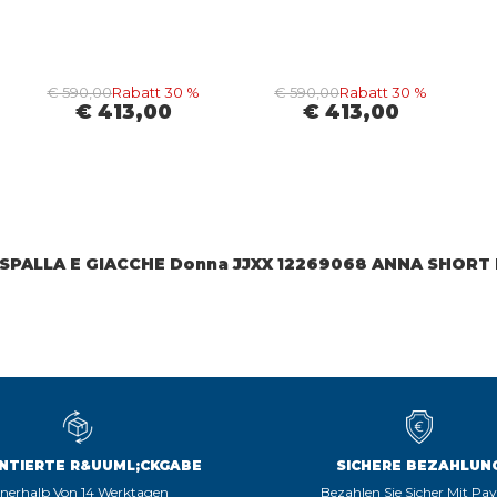
€ 590,00
Rabatt 30 %
€ 590,00
Rabatt 30 %
€ 413,00
€ 413,00
SPALLA E GIACCHE Donna JJXX 12269068 ANNA SHORT
NTIERTE R&UUML;CKGABE
SICHERE BEZAHLUN
nnerhalb Von 14 Werktagen
Bezahlen Sie Sicher Mit Pa