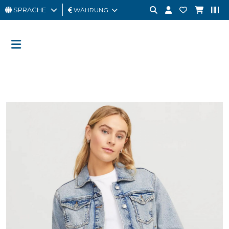
SPRACHE
WÄHRUNG
MANN
FRAU
GESCHENKKARTE
OUTLET
BRAND