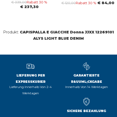
€ 339,00
Rabatt 30 %
€ 84,00
€ 120,00
Rabatt 30 %
€ 237,30
Produkt:
CAPISPALLA E GIACCHE Donna JJXX 12269101
ALYS LIGHT BLUE DENIM
LIEFERUNG PER
GARANTIERTE
EXPRESSKURIER
R&UUML;CKGABE
Lieferung Innerhalb Von 2-4
Innerhalb Von 14 Werktagen
Werktagen
SICHERE BEZAHLUNG