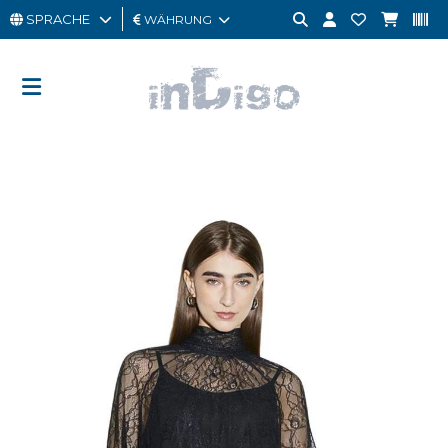
SPRACHE
WÄHRUNG
MANN
FRAU
GESCHENKKARTE
OUTLET
BRAND