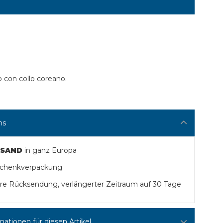
o con collo coreano.
ns
RSAND
in ganz Europa
schenkverpackung
Ihre Rücksendung, verlängerter Zeitraum auf 30 Tage
mationen für diesen Artikel