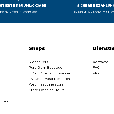
NTIERTE R&UUML;CKGABE
SICHERE BEZAHLUN
nnerhalb Von 14 Werktagen
Bezahlen Sie Sicher Mit Pa
n
Shops
Dienstl
33sneakers
Kontakte
Pure Glam Boutique
FAQ
rt
InDigo After and Essential
APP
TNT Jeanswear Research
Web masculine store
Store Opening Hours
ungen