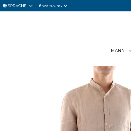
SPRACHE
WÄHRUNG
MANN
FRAU
GESCHENKKARTE
MANN
OUTLET