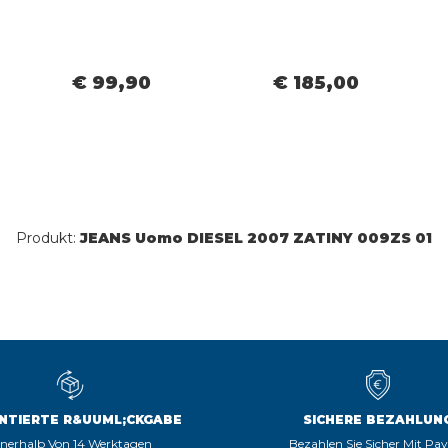
€ 99,90
€ 185,00
Produkt:
JEANS Uomo DIESEL 2007 ZATINY 009ZS 01
NTIERTE R&UUML;CKGABE
SICHERE BEZAHLUN
nnerhalb Von 14 Werktagen
Bezahlen Sie Sicher Mit Pa