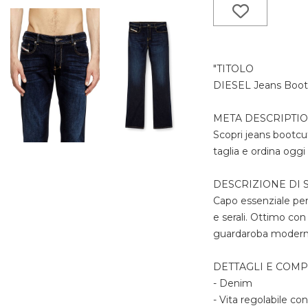
"TITOLO
DIESEL Jeans Boot
META DESCRIPTI
Scopri jeans bootcut
taglia e ordina oggi
DESCRIZIONE DI S
Capo essenziale per 
e serali. Ottimo co
guardaroba modern
DETTAGLI E COM
- Denim
- Vita regolabile co