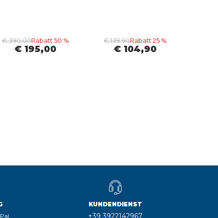
€ 390,00
Rabatt 50 %
€ 139,90
Rabatt 25 %
€ 195,00
€ 104,90
G
KUNDENDIENST
+39 3922142967
yPal