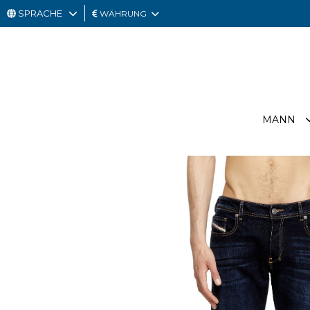
SPRACHE
WÄHRUNG
MANN
FRAU
GESCHENKKARTE
MANN
OUTLET