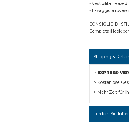
- Vestibilita' relaxed 
- Lavaggio a rovesci
CONSIGLIO DI STI
Completa il look co
Shipping & Retur
>
EXPRESS-VE
> Kostenlose Ge
> Mehr Zeit für 
Fordern Sie Infor