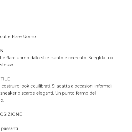
cut e Flare Uomo
ON
 e flare uomo dallo stile curato e ricercato. Scegli la tua
 stesso.
TILE
costruire look equilibrati. Si adatta a occasioni informali
n sneaker o scarpe eleganti. Un punto fermo del
o.
POSIZIONE
n passanti