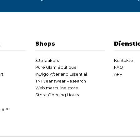
n
Shops
Dienstl
33sneakers
Kontakte
Pure Glam Boutique
FAQ
rt
InDigo After and Essential
APP
TNT Jeanswear Research
Web masculine store
Store Opening Hours
ungen