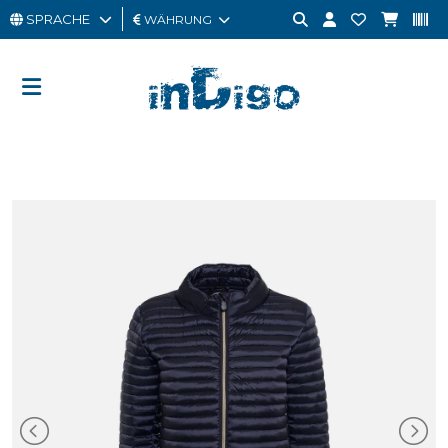
SPRACHE
WÄHRUNG
MANN
FRAU
GESCHENKKARTE
OUTLET
BRAND