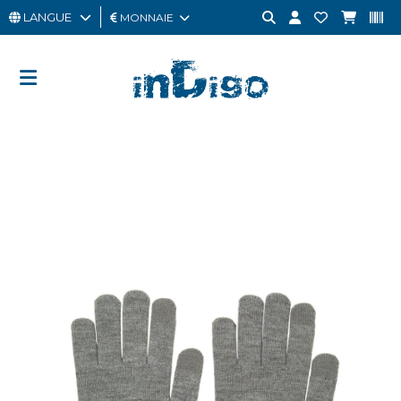
LANGUE
MONNAIE
HOMME
FEMME
CARTE
CADEAU
OUTLET
BRAND