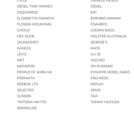
CYCLE
DANIELE FIESOLI
DIESEL TIME FRAMES
DIESEL
DSQUARED2
EA7
ELISABETTA FRANCHI
EMPORIO ARMANI
FLOWER MOUNTAIN
FOAMERS
GHOUD
GOORIN BROS.
HEY DUDE
HOLSTER AUSTRALIA
JACK&JONES
JEORDIE'S
KANGOL
KAOS
LEVIS
LIU JO
MET
MIZUNO
NAPAPIJRI
ON RUNNING
PEOPLE OF SHIBUYA
PHILIPPE MODEL PARIS
PREMIATA
PRO-KEDS
REEBOK LTD
REPLAY
SELECTED
SENSI
SUNDEK
TAJI
TINTORIA MATTEI
TOMMY HILFIGER
WRANGLER