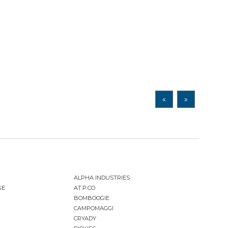
«
»
ALPHA INDUSTRIES
GE
AT.P.CO
BOMBOOGIE
CAMPOMAGGI
CRYADY