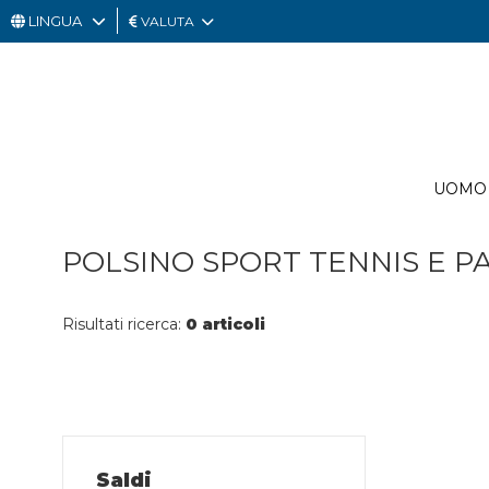
LINGUA
VALUTA
UOMO
DONNA
GIFT
UOMO
CARD
OUTLET
POLSINO SPORT TENNIS E P
Risultati ricerca:
0 articoli
Saldi