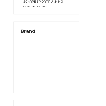
SCARPE SPORT RUNNING
SHORTS SPORT
SHORTS TENNIS E PADEL
T-SHIRT SPORT TENNIS E
PADEL
T-SHIRT SPORT
Brand
TUTA SPORT