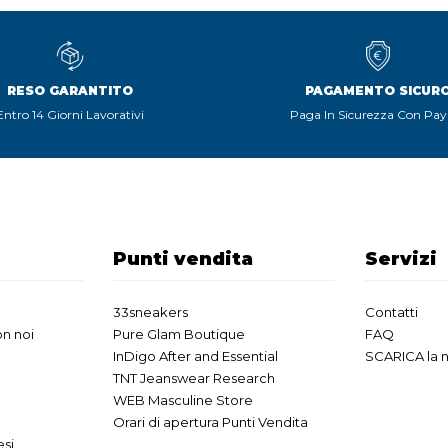
RESO GARANTITO
PAGAMENTO SICUR
Entro 14 Giorni Lavorativi
Paga In Sicurezza Con Pay
Punti vendita
Servizi
33sneakers
Contatti
n noi
Pure Glam Boutique
FAQ
InDigo After and Essential
SCARICA la 
TNT Jeanswear Research
WEB Masculine Store
Orari di apertura Punti Vendita
esi