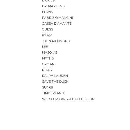
DICKIES
DR. MARTENS
EDWIN
FABRIZIO MANCINI
GASSA D'AMANTE
GUESS
inDigo
JOHN RICHMOND
LEE
MASON'S
MYTHS
ORCIANI
PITAS
RALPH LAUREN
SAVE THE DUCK
SUN68
TIMBERLAND
WEB CUP CAPSULE COLLECTION