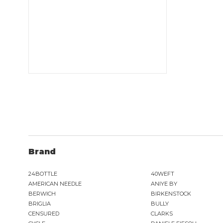
Brand
24BOTTLE
40WEFT
AMERICAN NEEDLE
ANIYE BY
BERWICH
BIRKENSTOCK
BRIGLIA
BULLY
CENSURED
CLARKS