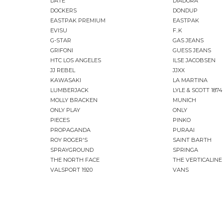
DATE
DIADORA
DOCKERS
DONDUP
EASTPAK PREMIUM
EASTPAK
EVISU
F..K
G-STAR
GAS JEANS
GRIFONI
GUESS JEANS
HTC LOS ANGELES
ILSE JACOBSEN
JJ REBEL
JJXX
KAWASAKI
LA MARTINA
LUMBERJACK
LYLE & SCOTT 1874
MOLLY BRACKEN
MUNICH
ONLY PLAY
ONLY
PIECES
PINKO
PROPAGANDA
PURAAI
ROY ROGER'S
SAINT BARTH
SPRAYGROUND
SPRINGA
THE NORTH FACE
THE VERTICALINE
VALSPORT 1920
VANS