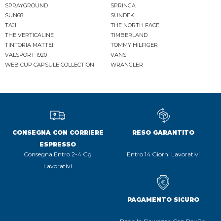
SPRAYGROUND
SPRINGA
SUN68
SUNDEK
TAJI
THE NORTH FACE
THE VERTICALINE
TIMBERLAND
TINTORIA MATTEI
TOMMY HILFIGER
VALSPORT 1920
VANS
WEB CUP CAPSULE COLLECTION
WRANGLER
CONSEGNA CON CORRIERE
RESO GARANTITO
ESPRESSO
Consegna Entro 2-4 Gg
Entro 14 Giorni Lavorativi
Lavorativi
PAGAMENTO SICURO