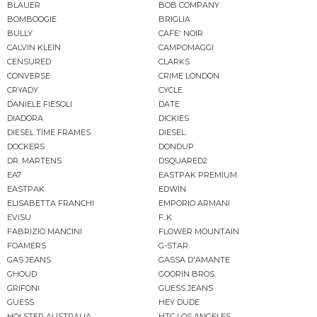
BLAUER
BOB COMPANY
BOMBOOGIE
BRIGLIA
BULLY
CAFE' NOIR
CALVIN KLEIN
CAMPOMAGGI
CENSURED
CLARKS
CONVERSE
CRIME LONDON
CRYADY
CYCLE
DANIELE FIESOLI
DATE
DIADORA
DICKIES
DIESEL TIME FRAMES
DIESEL
DOCKERS
DONDUP
DR. MARTENS
DSQUARED2
EA7
EASTPAK PREMIUM
EASTPAK
EDWIN
ELISABETTA FRANCHI
EMPORIO ARMANI
EVISU
F..K
FABRIZIO MANCINI
FLOWER MOUNTAIN
FOAMERS
G-STAR
GAS JEANS
GASSA D'AMANTE
GHOUD
GOORIN BROS.
GRIFONI
GUESS JEANS
GUESS
HEY DUDE
HOLSTER AUSTRALIA
HTC LOS ANGELES