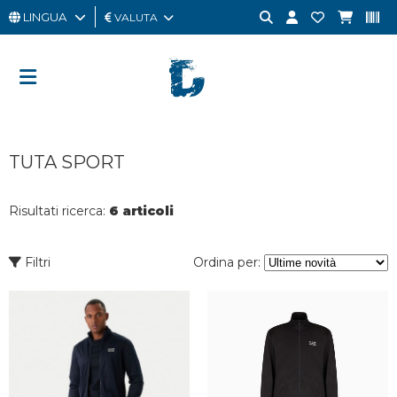
LINGUA
VALUTA
UOMO
DONNA
GIFT
TUTA SPORT
CARD
OUTLET
Risultati ricerca:
6 articoli
BRAND
Filtri
Ordina per: