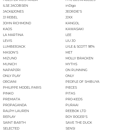
ILSE JACOBSEN
inDigo
JACK&JONES
JEORDIE'S
JJ REBEL
JJXX
JOHN RICHMOND
KANGOL
KAOS
KAWASAKI
LA MARTINA
LEE
LEVIS
LIU JO
LUMBERJACK
LYLE & SCOTT 1874
MASON'S
MET
MIZUNO
MOLLY BRACKEN
MUNICH
MYTHS
NAPAPIJRI
ON RUNNING
ONLY PLAY
ONLY
ORCIANI
PEOPLE OF SHIBUYA
PHILIPPE MODEL PARIS
PIECES
PINKO
PITAS
PREMIATA
PRO-KEDS
PROPAGANDA
PURAAI
RALPH LAUREN
REEBOK LTD
REPLAY
ROY ROGER'S
SAINT BARTH
SAVE THE DUCK
SELECTED
SENSI