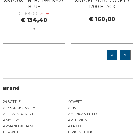
8NPV08 PN4HZ 1554 NAVY
8NPV61 PJVRZ CORE ID
BLUE
1200 BLACK
€ 168,00
-20%
€ 160,00
€ 134,40
S
L
«
»
Brand
24BOTTLE
40WEFT
ALEXANDER SMITH
ALIBI
ALPHA INDUSTRIES
AMERICAN NEEDLE
ANIYE BY
ARCHIVIUM
ARMANI EXCHANGE
AT.P.CO
BERWICH
BIRKENSTOCK