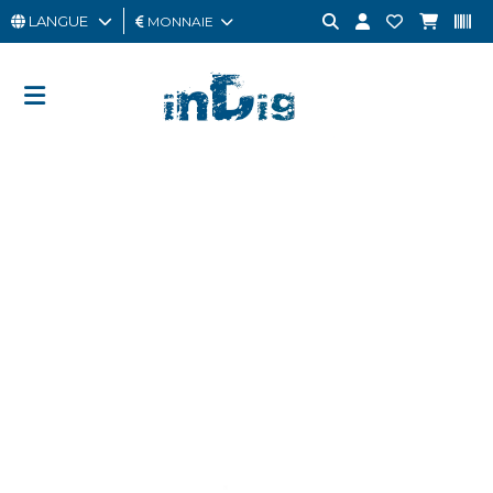
LANGUE
MONNAIE
HOMME
FEMME
CARTE
CADEAU
OUTLET
BRAND