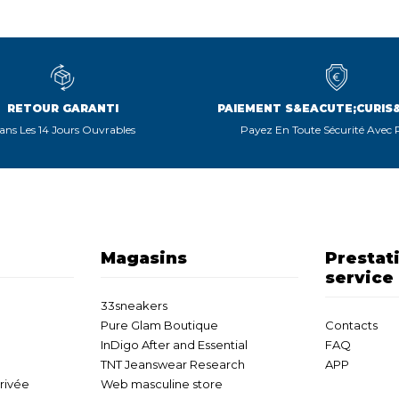
RETOUR GARANTI
PAIEMENT S&EACUTE;CURIS
ans Les 14 Jours Ouvrables
Payez En Toute Sécurité Avec
Magasins
Prestat
service
33sneakers
Pure Glam Boutique
Contacts
InDigo After and Essential
FAQ
TNT Jeanswear Research
APP
privée
Web masculine store