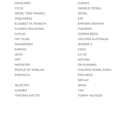
CENSURED
CLARKS
CYCLE
DANIELE FIESOLI
DIESEL TIME FRAMES
DIESEL
DSQUARED2
EA7
ELISABETTA FRANCHI
EMPORIO ARMANI
FLOWER MOUNTAIN
FOAMERS
GHOUD
GOORIN BROS.
HEY DUDE
HOLSTER AUSTRALIA
JACK&JONES
JEORDIE'S
KANGOL
KAOS
LEVIS
LIU JO
MET
MIZUNO
NAPAPIJRI
ON RUNNING
PEOPLE OF SHIBUYA
PHILIPPE MODEL PARIS
PREMIATA
PRO-KEDS
REPLAY
SELECTED
SENSI
SUNDEK
TAJI
TINTORIA MATTEI
TOMMY HILFIGER