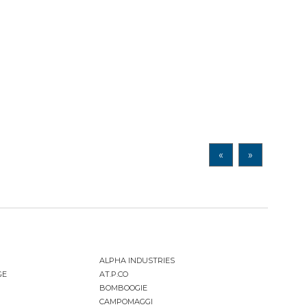
«
»
ALPHA INDUSTRIES
GE
AT.P.CO
BOMBOOGIE
CAMPOMAGGI