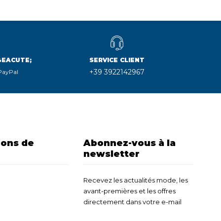
&EACUTE;
SERVICE CLIENT
+39 3922142967
 PayPal
ions de
Abonnez-vous à la
newsletter
Recevez les actualités mode, les
avant-premières et les offres
directement dans votre e-mail