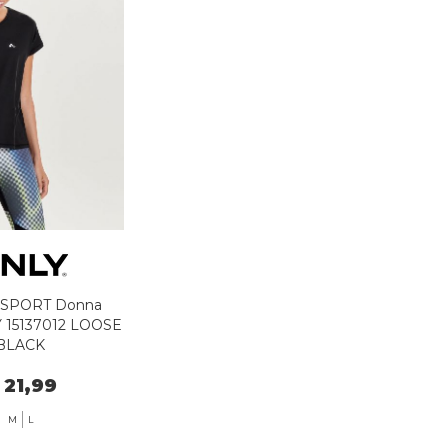
 SPORT Donna
 15137012 LOOSE
BLACK
 21,99
M
L