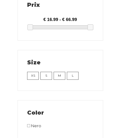
Prix
Size
XS
S
M
L
Color
Nero