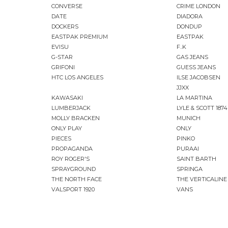
CONVERSE
CRIME LONDON
DATE
DIADORA
DOCKERS
DONDUP
EASTPAK PREMIUM
EASTPAK
EVISU
F..K
G-STAR
GAS JEANS
GRIFONI
GUESS JEANS
HTC LOS ANGELES
ILSE JACOBSEN
JJXX
KAWASAKI
LA MARTINA
LUMBERJACK
LYLE & SCOTT 1874
MOLLY BRACKEN
MUNICH
ONLY PLAY
ONLY
PIECES
PINKO
PROPAGANDA
PURAAI
ROY ROGER'S
SAINT BARTH
SPRAYGROUND
SPRINGA
THE NORTH FACE
THE VERTICALINE
VALSPORT 1920
VANS